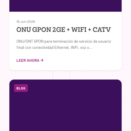
16 Jun 2026
ONU GPON 2GE + WIFI + CATV
ONU/ONT GPON para terminación de servicio de usuario
final con conectividad Ethernet, WiFi, voz o…
LEER AHORA
BLOG