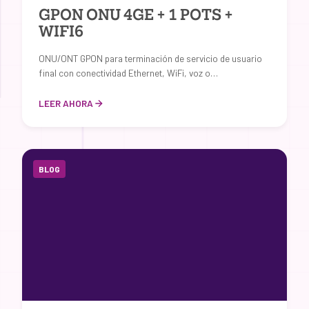
GPON ONU 4GE + 1 POTS +
WIFI6
ONU/ONT GPON para terminación de servicio de usuario
final con conectividad Ethernet, WiFi, voz o…
LEER AHORA
BLOG