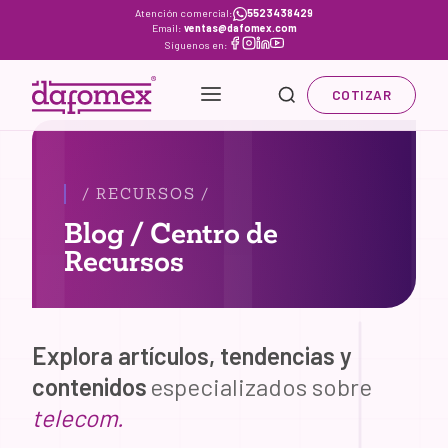
Skip
Atención comercial:
5523438429
Email:
ventas@dafomex.com
to
Síguenos en:
content
COTIZAR
/ RECURSOS /
Blog / Centro de
Recursos
Explora artículos, tendencias y
contenidos
especializados sobre
telecom.