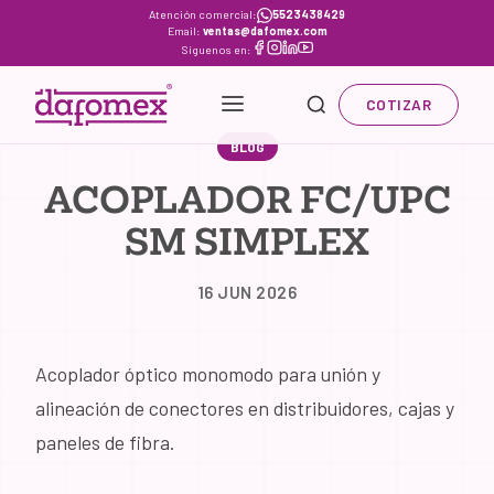
Skip
Atención comercial:
5523438429
Email:
ventas@dafomex.com
to
Síguenos en:
content
COTIZAR
BLOG
ACOPLADOR FC/UPC
SM SIMPLEX
16 JUN 2026
Acoplador óptico monomodo para unión y
alineación de conectores en distribuidores, cajas y
paneles de fibra.