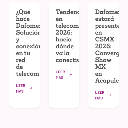
¿Qué
Tendencias
Dafomex
hace
en
estará
Dafomex?
telecomunicaciones
presente
Solución
2026:
en
y
hacia
CSMX
conexión
dónde
2026:
en tu
va la
Convergec
red
conectividad
Show
de
MX
LEER
telecom
en
MÁS
Acapulco
LEER
MÁS
LEER
MÁS