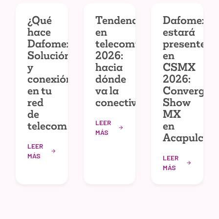
¿Qué
Tendencias
Dafomex
hace
en
estará
Dafomex?
telecomunicaciones
presente
Solución
2026:
en
y
hacia
CSMX
conexión
dónde
2026:
en tu
va la
Convergec
red
conectividad
Show
de
MX
LEER
telecom
en
MÁS
Acapulco
LEER
MÁS
LEER
MÁS