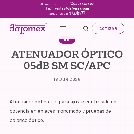
Skip
Atención comercial:
5523438429
Email:
ventas@dafomex.com
to
Síguenos en:
content
COTIZAR
BLOG
ATENUADOR ÓPTICO
05dB SM SC/APC
16 JUN 2026
Atenuador óptico fijo para ajuste controlado de
potencia en enlaces monomodo y pruebas de
balance óptico.