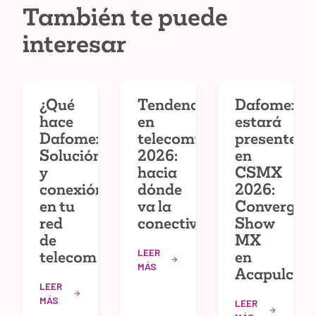
También te puede
interesar
¿Qué
Tendencias
Dafomex
hace
en
estará
Dafomex?
telecomunicaciones
presente
Solución
2026:
en
y
hacia
CSMX
conexión
dónde
2026:
en tu
va la
Convergec
red
conectividad
Show
de
MX
LEER
telecom
en
MÁS
Acapulco
LEER
MÁS
LEER