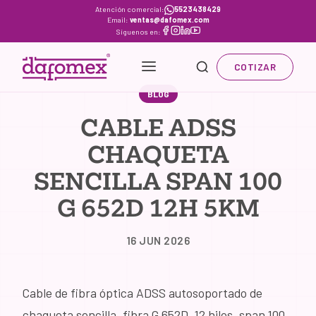
Skip
Atención comercial:
5523438429
Email:
ventas@dafomex.com
to
Síguenos en:
content
COTIZAR
BLOG
CABLE ADSS
CHAQUETA
SENCILLA SPAN 100
G 652D 12H 5KM
16 JUN 2026
Cable de fibra óptica ADSS autosoportado de
chaqueta sencilla, fibra G.652D, 12 hilos, span 100