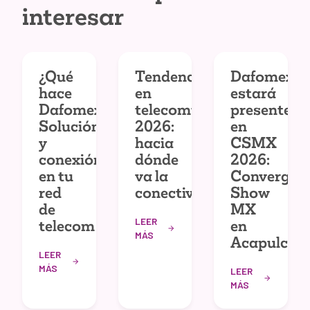
interesar
¿Qué
Tendencias
Dafomex
hace
en
estará
Dafomex?
telecomunicaciones
presente
Solución
2026:
en
y
hacia
CSMX
conexión
dónde
2026:
en tu
va la
Convergec
red
conectividad
Show
de
MX
LEER
telecom
en
MÁS
Acapulco
LEER
MÁS
LEER
MÁS