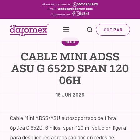
Skip
Atención comercial:
5523438429
Email:
ventas@dafomex.com
to
Síguenos en:
content
COTIZAR
BLOG
CABLE MINI ADSS
ASU G 652D SPAN 120
06H
16 JUN 2026
Cable Mini ADSS/ASU autosoportado de fibra
óptica G.652D, 6 hilos, span 120 m; solución ligera
para despliegues aéreos rápidos en redes de