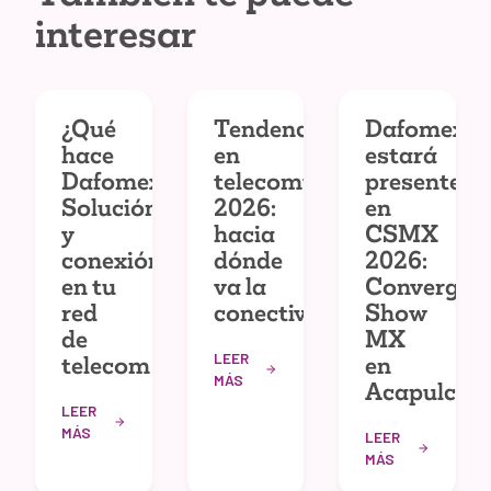
interesar
¿Qué
Tendencias
Dafomex
hace
en
estará
Dafomex?
telecomunicaciones
presente
Solución
2026:
en
y
hacia
CSMX
conexión
dónde
2026:
en tu
va la
Convergec
red
conectividad
Show
de
MX
LEER
telecom
en
MÁS
Acapulco
LEER
MÁS
LEER
MÁS