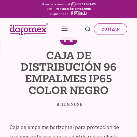
Skip
Atención comercial:
5523438429
Email:
ventas@dafomex.com
to
Síguenos en:
content
COTIZAR
BLOG
CAJA DE
DISTRIBUCIÓN 96
EMPALMES IP65
COLOR NEGRO
16 JUN 2026
Caja de empalme horizontal para protección de
fusiones ópticas y continuidad de red en planta