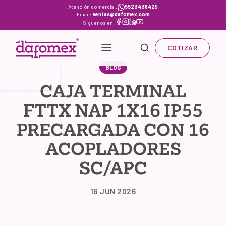
Skip
Atención comercial:
5523438429
Email:
ventas@dafomex.com
to
Síguenos en:
content
COTIZAR
BLOG
CAJA TERMINAL
FTTX NAP 1X16 IP55
PRECARGADA CON 16
ACOPLADORES
SC/APC
16 JUN 2026