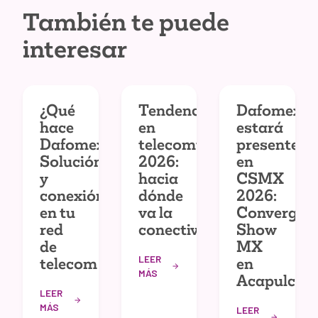
También te puede
interesar
¿Qué
Tendencias
Dafomex
hace
en
estará
Dafomex?
telecomunicaciones
presente
Solución
2026:
en
y
hacia
CSMX
conexión
dónde
2026:
en tu
va la
Convergec
red
conectividad
Show
de
MX
LEER
telecom
en
MÁS
Acapulco
LEER
MÁS
LEER