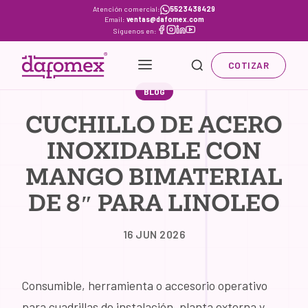
Skip
Atención comercial:
5523438429
Email:
ventas@dafomex.com
to
Síguenos en:
content
COTIZAR
BLOG
CUCHILLO DE ACERO
INOXIDABLE CON
MANGO BIMATERIAL
DE 8″ PARA LINOLEO
16 JUN 2026
Consumible, herramienta o accesorio operativo
para cuadrillas de instalación, planta externa y