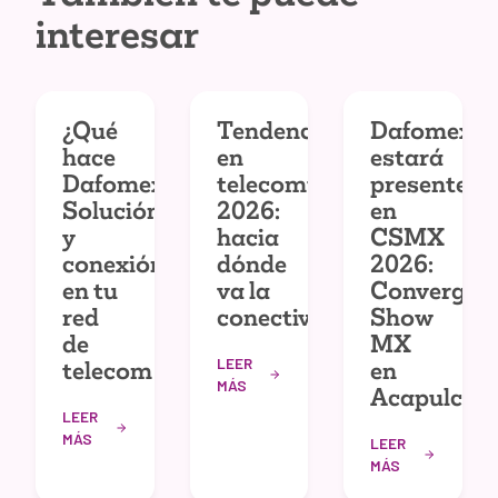
interesar
¿Qué
Tendencias
Dafomex
hace
en
estará
Dafomex?
telecomunicaciones
presente
Solución
2026:
en
y
hacia
CSMX
conexión
dónde
2026:
en tu
va la
Convergec
red
conectividad
Show
de
MX
LEER
telecom
en
MÁS
Acapulco
LEER
MÁS
LEER
MÁS