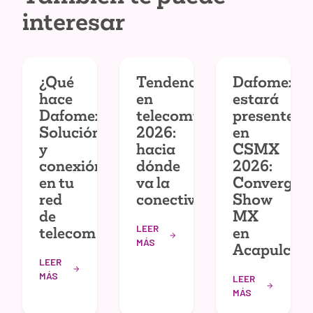
interesar
¿Qué
Tendencias
Dafomex
hace
en
estará
Dafomex?
telecomunicaciones
presente
Solución
2026:
en
y
hacia
CSMX
conexión
dónde
2026:
en tu
va la
Convergec
red
conectividad
Show
de
MX
LEER
telecom
en
MÁS
Acapulco
LEER
MÁS
LEER
MÁS