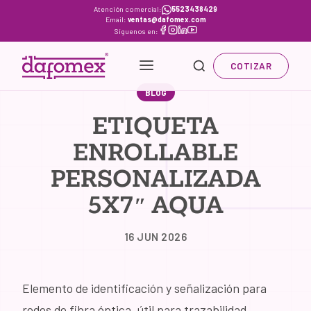
Skip
Atención comercial:
5523438429
Email:
ventas@dafomex.com
to
Síguenos en:
content
COTIZAR
BLOG
ETIQUETA
ENROLLABLE
PERSONALIZADA
5X7″ AQUA
16 JUN 2026
Elemento de identificación y señalización para
redes de fibra óptica, útil para trazabilidad,