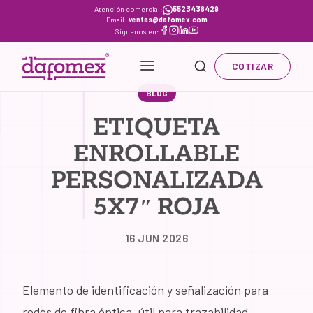
Skip
Atención comercial:
5523438429
Email:
ventas@dafomex.com
to
Síguenos en:
content
COTIZAR
BLOG
ETIQUETA
ENROLLABLE
PERSONALIZADA
5X7″ ROJA
16 JUN 2026
Elemento de identificación y señalización para
redes de fibra óptica, útil para trazabilidad,