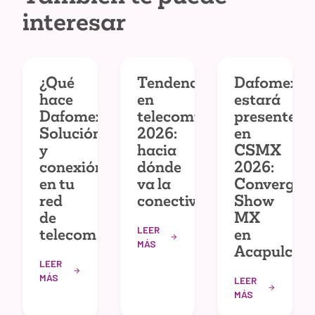
interesar
¿Qué
Tendencias
Dafomex
hace
en
estará
Dafomex?
telecomunicaciones
presente
Solución
2026:
en
y
hacia
CSMX
conexión
dónde
2026:
en tu
va la
Convergec
red
conectividad
Show
de
MX
LEER
telecom
en
MÁS
Acapulco
LEER
MÁS
LEER
MÁS