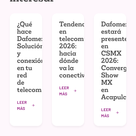
¿Qué
Tendencias
Dafomex
hace
en
estará
Dafomex?
telecomunicaciones
presente
Solución
2026:
en
y
hacia
CSMX
conexión
dónde
2026:
en tu
va la
Convergec
red
conectividad
Show
de
MX
LEER
telecom
en
MÁS
Acapulco
LEER
MÁS
LEER
MÁS