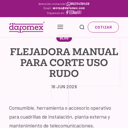
Skip
Atención comercial:
5523438429
Email:
ventas@dafomex.com
to
Síguenos en:
content
COTIZAR
BLOG
FLEJADORA MANUAL
PARA CORTE USO
RUDO
16 JUN 2026
Consumible, herramienta o accesorio operativo
para cuadrillas de instalación, planta externa y
mantenimiento de telecomunicaciones.