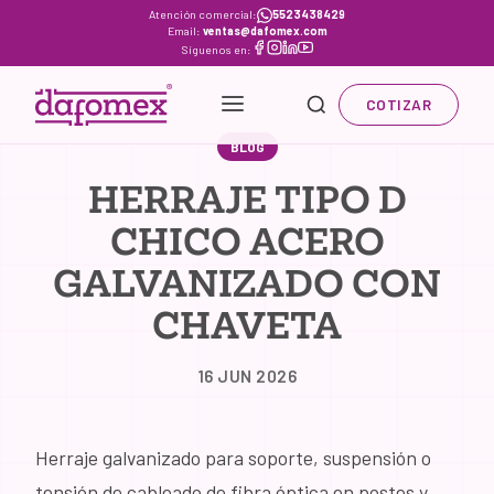
Skip
Atención comercial:
5523438429
Email:
ventas@dafomex.com
to
Síguenos en:
content
COTIZAR
BLOG
HERRAJE TIPO D
CHICO ACERO
GALVANIZADO CON
CHAVETA
16 JUN 2026
Herraje galvanizado para soporte, suspensión o
tensión de cableado de fibra óptica en postes y