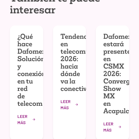
interesar
¿Qué
Tendencias
Dafomex
hace
en
estará
Dafomex?
telecomunicaciones
presente
Solución
2026:
en
y
hacia
CSMX
conexión
dónde
2026:
en tu
va la
Convergec
red
conectividad
Show
de
MX
LEER
telecom
en
MÁS
Acapulco
LEER
MÁS
LEER
MÁS