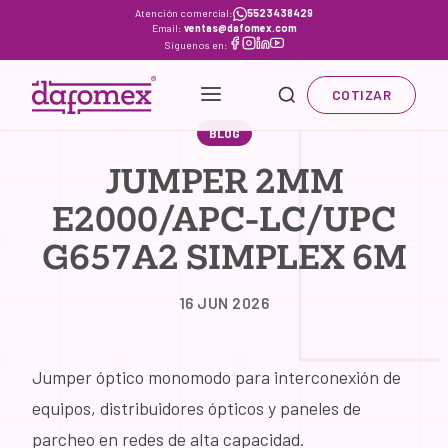
Skip
Atención comercial:
5523438429
Email:
ventas@dafomex.com
to
Síguenos en:
content
COTIZAR
BLOG
JUMPER 2MM
E2000/APC-LC/UPC
G657A2 SIMPLEX 6M
16 JUN 2026
Jumper óptico monomodo para interconexión de
equipos, distribuidores ópticos y paneles de
parcheo en redes de alta capacidad.