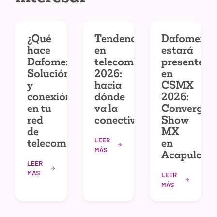
¿Qué
Tendencias
Dafomex
hace
en
estará
Dafomex?
telecomunicaciones
presente
Solución
2026:
en
y
hacia
CSMX
conexión
dónde
2026:
en tu
va la
Convergec
red
conectividad
Show
de
MX
LEER
telecom
en
MÁS
Acapulco
LEER
MÁS
LEER
MÁS