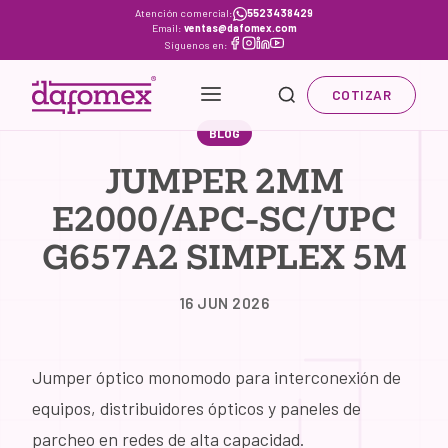
Skip
Atención comercial:
5523438429
Email:
ventas@dafomex.com
to
Síguenos en:
content
COTIZAR
BLOG
JUMPER 2MM
E2000/APC-SC/UPC
G657A2 SIMPLEX 5M
16 JUN 2026
Jumper óptico monomodo para interconexión de
equipos, distribuidores ópticos y paneles de
parcheo en redes de alta capacidad.