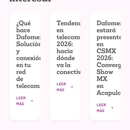
¿Qué
Tendencias
Dafomex
hace
en
estará
Dafomex?
telecomunicaciones
presente
Solución
2026:
en
y
hacia
CSMX
conexión
dónde
2026:
en tu
va la
Convergec
red
conectividad
Show
de
MX
LEER
telecom
en
MÁS
Acapulco
LEER
MÁS
LEER
MÁS