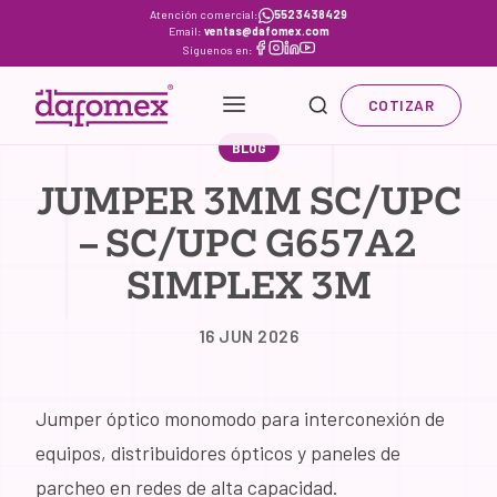
Skip
Atención comercial:
5523438429
Email:
ventas@dafomex.com
to
Síguenos en:
content
COTIZAR
BLOG
JUMPER 3MM SC/UPC
– SC/UPC G657A2
SIMPLEX 3M
16 JUN 2026
Jumper óptico monomodo para interconexión de
equipos, distribuidores ópticos y paneles de
parcheo en redes de alta capacidad.