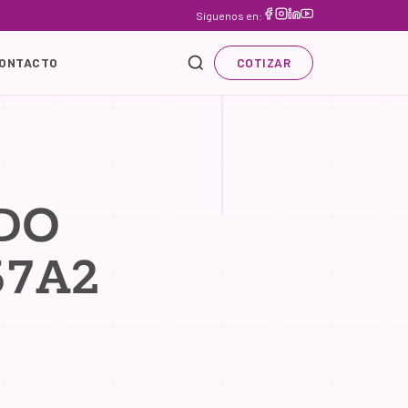
Síguenos en:
ONTACTO
COTIZAR
DO
57A2