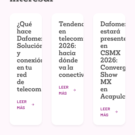
¿Qué
Tendencias
Dafomex
hace
en
estará
Dafomex?
telecomunicaciones
presente
Solución
2026:
en
y
hacia
CSMX
conexión
dónde
2026:
en tu
va la
Convergec
red
conectividad
Show
de
MX
LEER
telecom
en
MÁS
Acapulco
LEER
MÁS
LEER
MÁS