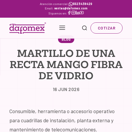
Skip
Atención comercial:
5523438429
Email:
ventas@dafomex.com
to
Síguenos en:
content
COTIZAR
BLOG
MARTILLO DE UNA
RECTA MANGO FIBRA
DE VIDRIO
16 JUN 2026
Consumible, herramienta o accesorio operativo
para cuadrillas de instalación, planta externa y
mantenimiento de telecomunicaciones.