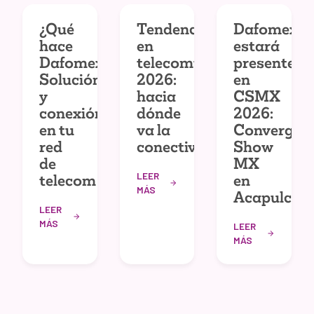
¿Qué
Tendencias
Dafomex
hace
en
estará
Dafomex?
telecomunicaciones
presente
Solución
2026:
en
y
hacia
CSMX
conexión
dónde
2026:
en tu
va la
Convergec
red
conectividad
Show
de
MX
LEER
telecom
en
MÁS
Acapulco
LEER
MÁS
LEER
MÁS