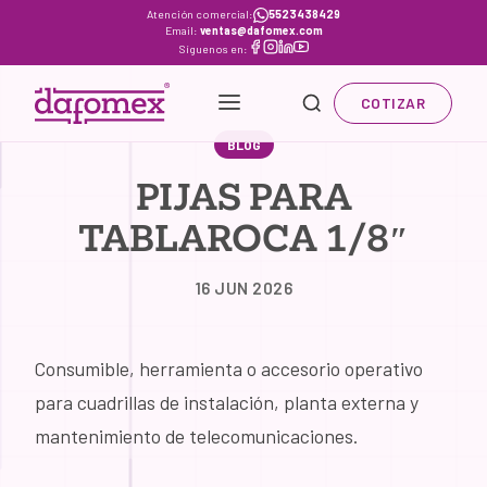
Skip
Atención comercial:
5523438429
Email:
ventas@dafomex.com
to
Síguenos en:
content
COTIZAR
BLOG
PIJAS PARA
TABLAROCA 1/8″
16 JUN 2026
Consumible, herramienta o accesorio operativo
para cuadrillas de instalación, planta externa y
mantenimiento de telecomunicaciones.