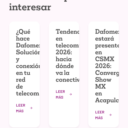
interesar
¿Qué
Tendencias
Dafomex
hace
en
estará
Dafomex?
telecomunicaciones
presente
Solución
2026:
en
y
hacia
CSMX
conexión
dónde
2026:
en tu
va la
Convergec
red
conectividad
Show
de
MX
LEER
telecom
en
MÁS
Acapulco
LEER
MÁS
LEER
MÁS