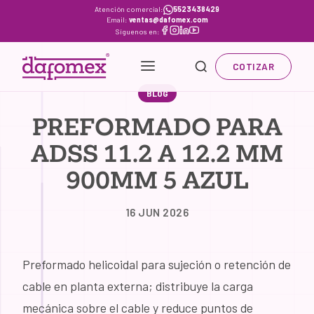
Skip
Atención comercial:
5523438429
Email:
ventas@dafomex.com
to
Síguenos en:
content
COTIZAR
BLOG
PREFORMADO PARA
ADSS 11.2 A 12.2 MM
900MM 5 AZUL
16 JUN 2026
Preformado helicoidal para sujeción o retención de
cable en planta externa; distribuye la carga
mecánica sobre el cable y reduce puntos de