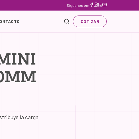
Síguenos en:
ONTACTO
COTIZAR
MINI
00MM
stribuye la carga