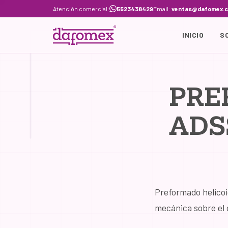
Skip
Atención comercial:
5523438429
Email:
ventas@dafomex.
to
content
INICIO
S
PRE
ADS
Preformado helicoid
mecánica sobre el 