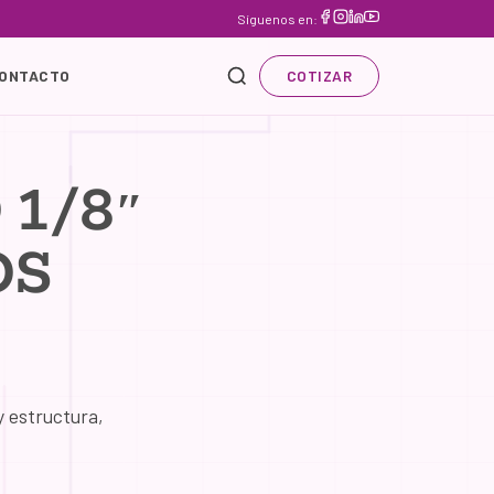
Síguenos en:
ONTACTO
COTIZAR
 1/8″
OS
y estructura,