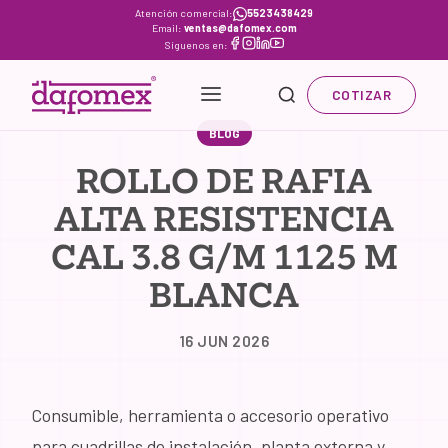
Skip
Atención comercial:
5523438429
Email:
ventas@dafomex.com
to
Síguenos en:
content
COTIZAR
BLOG
ROLLO DE RAFIA
ALTA RESISTENCIA
CAL 3.8 G/M 1125 M
BLANCA
16 JUN 2026
Consumible, herramienta o accesorio operativo
para cuadrillas de instalación, planta externa y