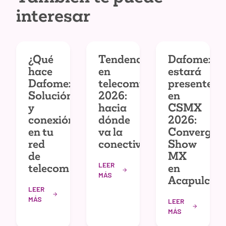
interesar
¿Qué
Tendencias
Dafomex
hace
en
estará
Dafomex?
telecomunicaciones
presente
Solución
2026:
en
y
hacia
CSMX
conexión
dónde
2026:
en tu
va la
Convergec
red
conectividad
Show
de
MX
LEER
telecom
en
MÁS
Acapulco
LEER
MÁS
LEER
MÁS