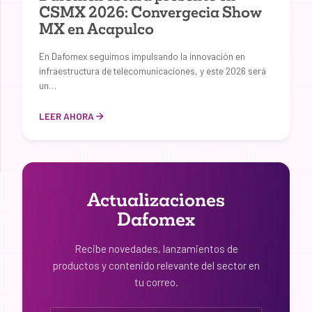
CSMX 2026: Convergecia Show
MX en Acapulco
En Dafomex seguimos impulsando la innovación en
infraestructura de telecomunicaciones, y este 2026 será
un…
LEER AHORA
Actualizaciones
Dafomex
Recibe novedades, lanzamientos de
productos y contenido relevante del sector en
tu correo.