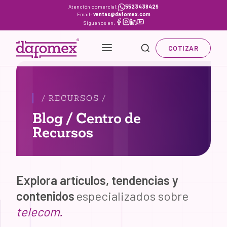
Skip
Atención comercial:
5523438429
Email:
ventas@dafomex.com
to
Síguenos en:
content
COTIZAR
/ RECURSOS /
Blog / Centro de
Recursos
Explora artículos, tendencias y
contenidos
especializados sobre
telecom.