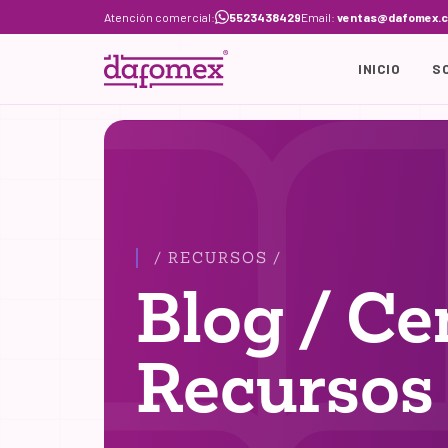
Skip
Atención comercial:
5523438429
Email:
ventas@dafomex.
to
content
INICIO
S
/ RECURSOS /
Blog / Ce
Recursos