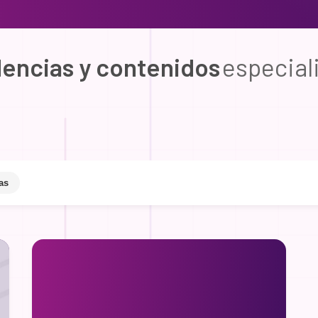
dencias y contenidos
especial
as