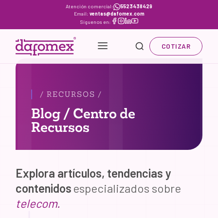
Skip
Atención comercial:
5523438429
Email:
ventas@dafomex.com
to
Síguenos en:
content
COTIZAR
/ RECURSOS /
Blog / Centro de
Recursos
Explora artículos, tendencias y
contenidos
especializados sobre
telecom.