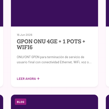
16 Jun 2026
GPON ONU 4GE + 1 POTS +
WIFI6
ONU/ONT GPON para terminación de servicio de
usuario final con conectividad Ethernet, WiFi, voz o…
LEER AHORA
BLOG