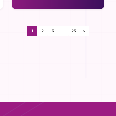
1
2
3
…
25
>