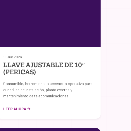
16 Jun 2026
LLAVE AJUSTABLE DE 10″
(PERICAS)
Consumible, herramienta o accesorio operativo para
cuadrillas de instalación, planta externa y
mantenimiento de telecomunicaciones.
LEER AHORA