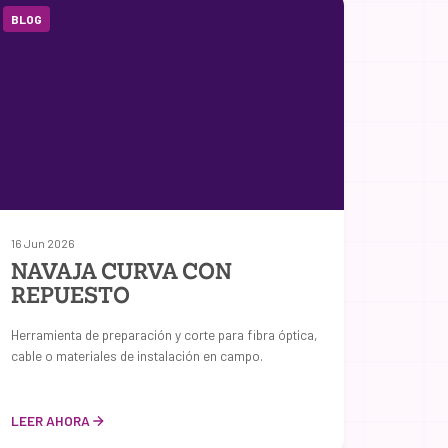
BLOG
16 Jun 2026
NAVAJA CURVA CON
REPUESTO
Herramienta de preparación y corte para fibra óptica,
cable o materiales de instalación en campo.
LEER AHORA