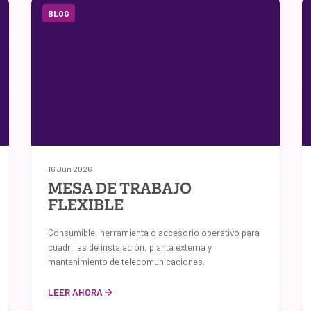
BLOG
16 Jun 2026
MESA DE TRABAJO
FLEXIBLE
Consumible, herramienta o accesorio operativo para
cuadrillas de instalación, planta externa y
mantenimiento de telecomunicaciones.
LEER AHORA