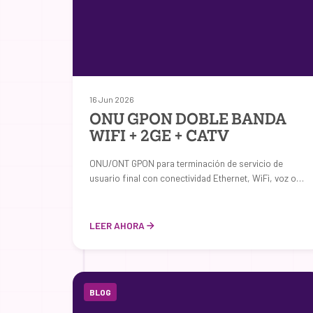
16 Jun 2026
ONU GPON DOBLE BANDA
WIFI + 2GE + CATV
ONU/ONT GPON para terminación de servicio de
usuario final con conectividad Ethernet, WiFi, voz o…
LEER AHORA
BLOG