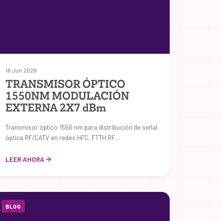
16 Jun 2026
TRANSMISOR ÓPTICO
1550NM MODULACIÓN
EXTERNA 2X7 dBm
Transmisor óptico 1550 nm para distribución de señal
óptica RF/CATV en redes HFC, FTTH RF…
LEER AHORA
BLOG