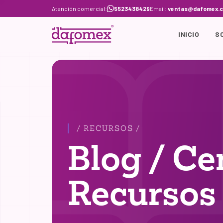
Skip
Atención comercial:
5523438429
Email:
ventas@dafomex.
to
content
INICIO
S
/ RECURSOS /
Blog / Ce
Recursos